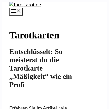
Zum
Inhalt
Menü
springen
Tarotkarten
Entschlüsselt: So
meisterst du die
Tarotkarte
„Mäßigkeit“ wie ein
Profi
Erfahren Sie im Artikel, wie