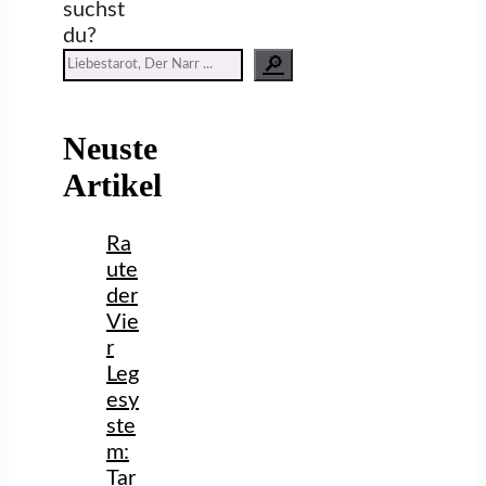
suchst
du?
🔎
Neuste
Artikel
Ra
ute
der
Vie
r
Leg
esy
ste
m:
Tar