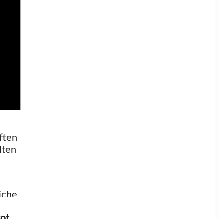
ften
lten
liche
rot