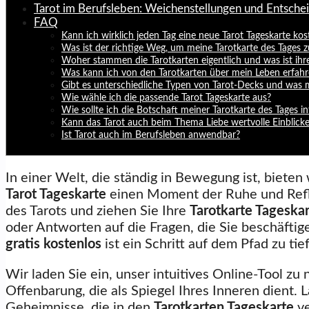
Tarot im Berufsleben: Weichenstellungen und Entsche
FAQ
Kann ich wirklich jeden Tag eine neue Tarot Tageskarte kos
Was ist der richtige Weg, um meine Tarotkarte des Tages z
Woher stammen die Tarotkarten eigentlich und was ist ihr
Was kann ich von den Tarotkarten über mein Leben erfah
Gibt es unterschiedliche Typen von Tarot-Decks und was 
Wie wähle ich die passende Tarot Tageskarte aus?
Wie sollte ich die Botschaft meiner Tarotkarte des Tages in
Kann das Tarot auch beim Thema Liebe wertvolle Einblick
Ist Tarot auch im Berufsleben anwendbar?
In einer Welt, die ständig in Bewegung ist, bieten
Tarot Tageskarte
einen Moment der Ruhe und Refle
des Tarots und ziehen Sie Ihre
Tarotkarte Tageska
oder Antworten auf die Fragen, die Sie beschäftig
gratis kostenlos
ist ein Schritt auf dem Pfad zu tie
Wir laden Sie ein, unser intuitives Online-Tool zu
Offenbarung, die als Spiegel Ihres Inneren dient. L
Geheimnisse, die in den
Tarotkarten Tageskarte
ve