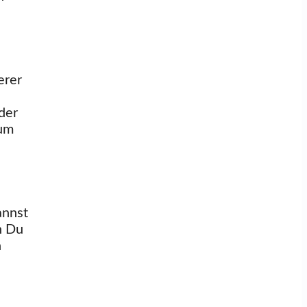
erer
der
sum
annst
n Du
n