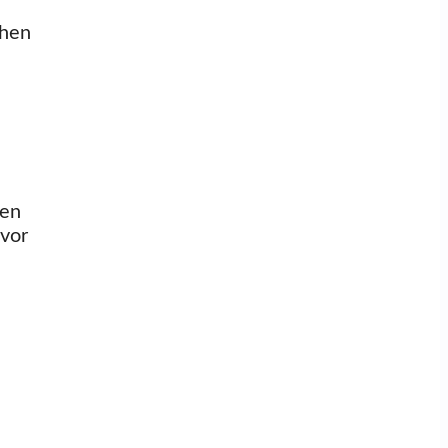
ehen
gen
 vor