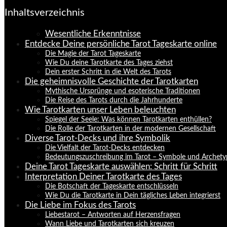
Inhaltsverzeichnis
Wesentliche Erkenntnisse
Entdecke Deine persönliche Tarot Tageskarte online
Die Magie der Tarot Tageskarte
Wie Du deine Tarotkarte des Tages ziehst
Dein erster Schritt in die Welt des Tarots
Die geheimnisvolle Geschichte der Tarotkarten
Mythische Ursprünge und esoterische Traditionen
Die Reise des Tarots durch die Jahrhunderte
Wie Tarotkarten unser Leben beleuchten
Spiegel der Seele: Was können Tarotkarten enthüllen?
Die Rolle der Tarotkarten in der modernen Gesellschaft
Diverse Tarot-Decks und ihre Symbolik
Die Vielfalt der Tarot-Decks entdecken
Bedeutungszuschreibung im Tarot – Symbole und Archet
Deine Tarot Tageskarte auswählen: Schritt für Schritt
Interpretation Deiner Tarotkarte des Tages
Die Botschaft der Tageskarte entschlüsseln
Wie Du die Tarotkarte in Dein tägliches Leben integrierst
Die Liebe im Fokus des Tarots
Liebestarot – Antworten auf Herzensfragen
Wann Liebe und Tarotkarten sich kreuzen