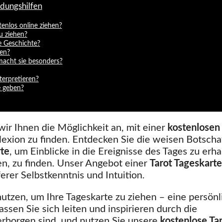
idungshilfen
tenlos online ziehen?
u ziehen?
e Geschichte?
ren?
macht sie besonders?
terpretieren?
e geben?
 wir Ihnen die Möglichkeit an, mit einer
kostenlosen
xion zu finden. Entdecken Sie die weisen Botscha
rte
, um Einblicke in die Ereignisse des Tages zu erha
en, zu finden. Unser Angebot einer
Tarot Tageskarte
ferer Selbstkenntnis und Intuition.
 nutzen, um Ihre Tageskarte zu ziehen – eine persön
assen Sie sich leiten und inspirieren durch die
rborgen sind, und nutzen Sie unsere
kostenlose Ta