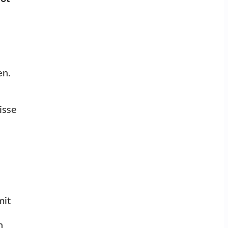
en.
isse
mit
n