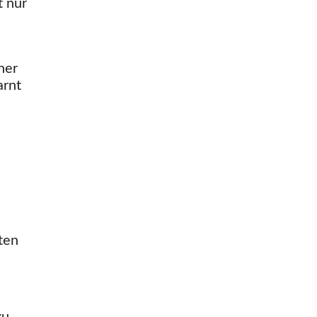
t nur
ner
arnt
ten