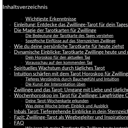
Inhaltsverzeichnis
Wichtigste Erkenntnisse
Einleitung: Entdecke das Zwillinge-Tarot für dein Tag
Die Magie der Tarotkarten für Zwillinge
Die Bedeutung der Tarotkarte des Tages verstehen
Spezifische Einflüsse auf das Sternzeichen Zwillinge
Wie du deine persönliche Tarotkarte für heute ziehst
Dynamische Einblicke: Tarotkarte Zwillinge heute un
Dein Horoskop für den aktuellen Tag
Vorausschau auf den kommenden Tag
Spirituelles Wachstum durch tägliches Tarot
Intuition schärfen mit dem Tarot Horoskop für Zwillin
Tieferes Verständnis durch Bauchgefühl und Intuition
Die Kunst der Interpretation üben
Zwillinge und das Tarot: Umgang mit Liebe und tägli
Wochenhoroskop im Tarot für Zwillinge: Langfristige O
Deine Tarot-Wochenkarte erkunden
Was deine Woche bringt: Einblick und Ausblick
Inbals Tarot: Tiefergehende Einblicke in dein Sternzei
Fazit: Zwillinge-Tarot als Wegbegleiter und Inspiration
FAQ