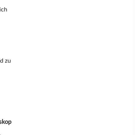
ich
nd zu
oskop