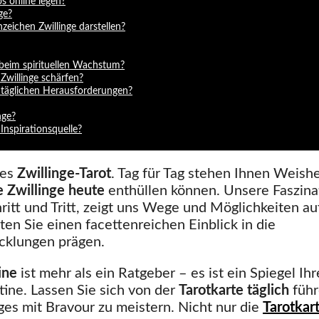
s online legen?
ge?
zeichen Zwillinge darstellen?
 beim spirituellen Wachstum?
Zwillinge schärfen?
d täglichen Herausforderungen?
nge?
 Inspirationsquelle?
des
Zwillinge-Tarot
. Tag für Tag stehen Ihnen Weish
e Zwillinge heute
enthüllen können. Unsere Faszina
hritt und Tritt, zeigt uns Wege und Möglichkeiten au
ten Sie einen facettenreichen Einblick in die
icklungen prägen.
ine
ist mehr als ein Ratgeber – es ist ein Spiegel Ihr
tine. Lassen Sie sich von der
Tarotkarte täglich
führ
ges mit Bravour zu meistern. Nicht nur die
Tarotkar