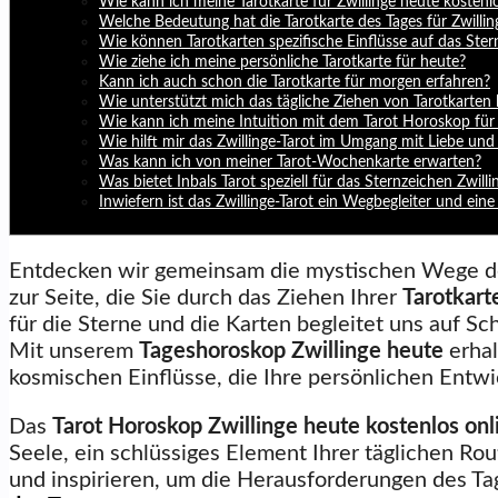
Wie kann ich meine Tarotkarte für Zwillinge heute kostenlo
Welche Bedeutung hat die Tarotkarte des Tages für Zwillin
Wie können Tarotkarten spezifische Einflüsse auf das Stern
Wie ziehe ich meine persönliche Tarotkarte für heute?
Kann ich auch schon die Tarotkarte für morgen erfahren?
Wie unterstützt mich das tägliche Ziehen von Tarotkarten
Wie kann ich meine Intuition mit dem Tarot Horoskop für 
Wie hilft mir das Zwillinge-Tarot im Umgang mit Liebe un
Was kann ich von meiner Tarot-Wochenkarte erwarten?
Was bietet Inbals Tarot speziell für das Sternzeichen Zwilli
Inwiefern ist das Zwillinge-Tarot ein Wegbegleiter und eine
Entdecken wir gemeinsam die mystischen Wege 
zur Seite, die Sie durch das Ziehen Ihrer
Tarotkart
für die Sterne und die Karten begleitet uns auf Sc
Mit unserem
Tageshoroskop Zwillinge heute
erhal
kosmischen Einflüsse, die Ihre persönlichen Entw
Das
Tarot Horoskop Zwillinge heute kostenlos onl
Seele, ein schlüssiges Element Ihrer täglichen Rou
und inspirieren, um die Herausforderungen des Ta