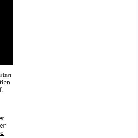
eiten
tion
f.
er
en
te