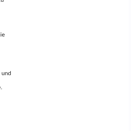
zu
ie
e und
.