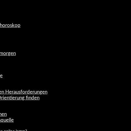
eshoroskop
d morgen
ge
chen Herausforderungen
rientierung finden
chen
squelle