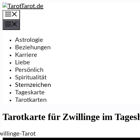
Zum
Inhalt
Menü
springen
Menü
Astrologie
Beziehungen
Karriere
Liebe
Persönlich
Spiritualität
Sternzeichen
Tageskarte
Tarotkarten
Tarotkarte für Zwillinge im Tages