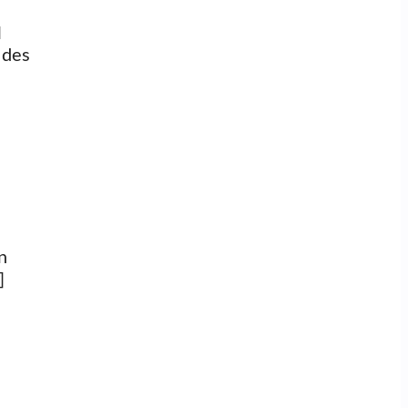
l
 des
n
]