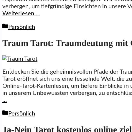
verbergen, um tiefgründige Einsichten in unsere 
Weiterlesen …
Kategorien
Persönlich
Traum Tarot: Traumdeutung mit O
Entdecken Sie die geheimnisvollen Pfade der Tra
Tarot eröffnet sich uns eine fesselnde Welt, die z
Online-Tarot-Kartenlesen, um tiefere Einblicke in
in unserem Unbewussten verbergen, zu entschlüsse
…
Kategorien
Persönlich
Ja-Nein Tarot kostenlos online zi