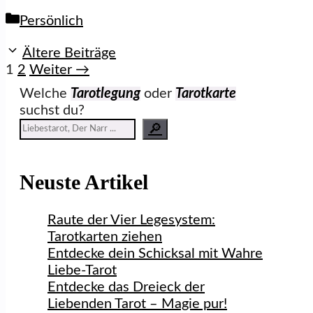
Kategorien
Persönlich
Ältere Beiträge
Seite
Seite
1
2
Weiter
→
Welche
Tarotlegung
oder
Tarotkarte
suchst du?
🔎
Neuste Artikel
Raute der Vier Legesystem:
Tarotkarten ziehen
Entdecke dein Schicksal mit Wahre
Liebe-Tarot
Entdecke das Dreieck der
Liebenden Tarot – Magie pur!