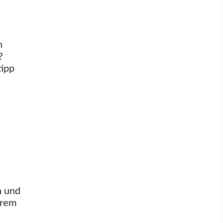
n
?
tipp
n und
erem