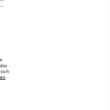
 …
ne
 das
 sich
sen