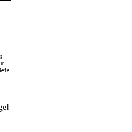
g
ur
iefe
gel