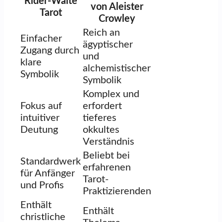
Rider-Waite
von Aleister
Tarot
Crowley
Reich an
Einfacher
ägyptischer
Zugang durch
und
klare
alchemistischer
Symbolik
Symbolik
Komplex und
Fokus auf
erfordert
intuitiver
tieferes
Deutung
okkultes
Verständnis
Beliebt bei
Standardwerk
erfahrenen
für Anfänger
Tarot-
und Profis
Praktizierenden
Enthält
Enthält
christliche