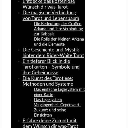
Entdecke das kostenlose
Wünsch dir was-Tarot
Die magische Verbindung
von Tarot und Lebensbaum
Die Bedeutung der Großen
Arkana und ihre Verbindung
zur Kabbala
Die Rolle der Kleinen Arkana
und die Elemente
Die Geschichte und Mystik
hinter dem Rider-Waite Tarot
Ein tieferer Blick in die
Tarotkarten – Symbole und
ihre Geheimnisse
Die Kunst des Tarotlese:
Methoden und Systeme
Das einfache Legesystem mit
einer Karte
Das Legesystem
Vergangenheit-Gegenwart-
Zukunft und seine
Einsichten
Erfahre deine Zukunft mit
dem Wünsch dir was-Tarot