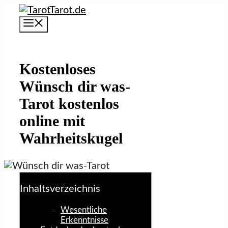
Zum
Inhalt
Menü
springen
Kostenloses
Wünsch dir was-
Tarot kostenlos
online mit
Wahrheitskugel
Inhaltsverzeichnis
Wesentliche
Erkenntnisse