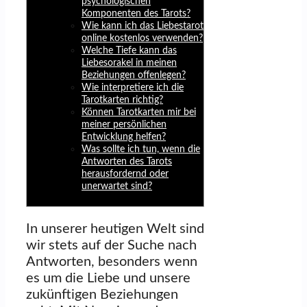
psychologischen
Komponenten des Tarots?
Wie kann ich das Liebestarot
online kostenlos verwenden?
Welche Tiefe kann das
Liebesorakel in meinen
Beziehungen offenlegen?
Wie interpretiere ich die
Tarotkarten richtig?
Können Tarotkarten mir bei
meiner persönlichen
Entwicklung helfen?
Was sollte ich tun, wenn die
Antworten des Tarots
herausfordernd oder
unerwartet sind?
In unserer heutigen Welt sind
wir stets auf der Suche nach
Antworten, besonders wenn
es um die Liebe und unsere
zukünftigen Beziehungen