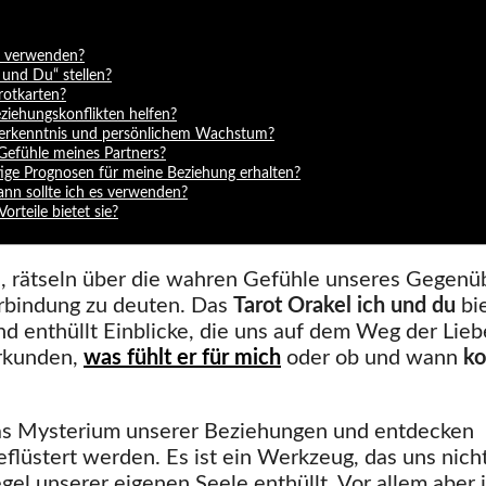
es verwenden?
 und Du“ stellen?
rotkarten?
ziehungskonflikten helfen?
bsterkenntnis und persönlichem Wachstum?
 Gefühle meines Partners?
tige Prognosen für meine Beziehung erhalten?
nn sollte ich es verwenden?
rteile bietet sie?
s, rätseln über die wahren Gefühle unseres Gegenü
rbindung zu deuten. Das
Tarot Orakel ich und du
bi
d enthüllt Einblicke, die uns auf dem Weg der Lieb
erkunden,
was fühlt er für mich
oder ob und wann
k
 das Mysterium unserer Beziehungen und entdecken
flüstert werden. Es ist ein Werkzeug, das uns nich
gel unserer eigenen Seele enthüllt. Vor allem aber i