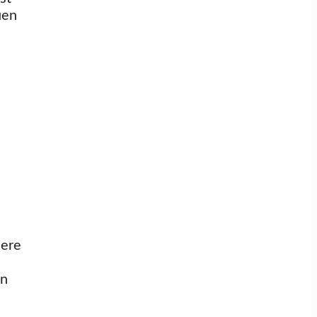
uen
dere
en