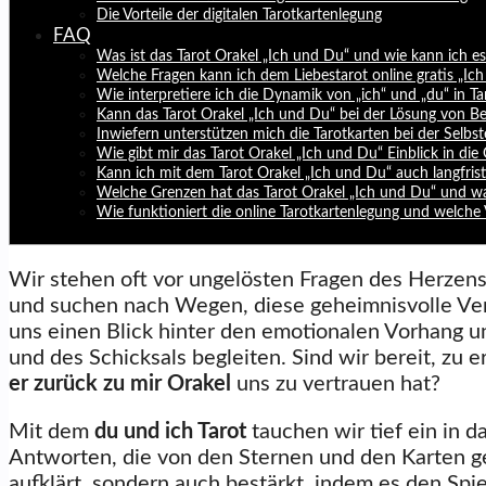
Die Vorteile der digitalen Tarotkartenlegung
FAQ
Was ist das Tarot Orakel „Ich und Du“ und wie kann ich 
Welche Fragen kann ich dem Liebestarot online gratis „Ich
Wie interpretiere ich die Dynamik von „ich“ und „du“ in Ta
Kann das Tarot Orakel „Ich und Du“ bei der Lösung von Be
Inwiefern unterstützen mich die Tarotkarten bei der Sel
Wie gibt mir das Tarot Orakel „Ich und Du“ Einblick in die
Kann ich mit dem Tarot Orakel „Ich und Du“ auch langfris
Welche Grenzen hat das Tarot Orakel „Ich und Du“ und wa
Wie funktioniert die online Tarotkartenlegung und welche Vo
Wir stehen oft vor ungelösten Fragen des Herzen
und suchen nach Wegen, diese geheimnisvolle Ve
uns einen Blick hinter den emotionalen Vorhang un
und des Schicksals begleiten. Sind wir bereit, zu 
er zurück zu mir Orakel
uns zu vertrauen hat?
Mit dem
du und ich Tarot
tauchen wir tief ein in
Antworten, die von den Sternen und den Karten ge
aufklärt, sondern auch bestärkt, indem es den Spie