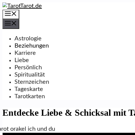
Zum
Inhalt
Menü
springen
Menü
Astrologie
Beziehungen
Karriere
Liebe
Persönlich
Spiritualität
Sternzeichen
Tageskarte
Tarotkarten
Entdecke Liebe & Schicksal mit T