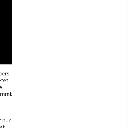
bers
etet
e
ommt
t nur
st