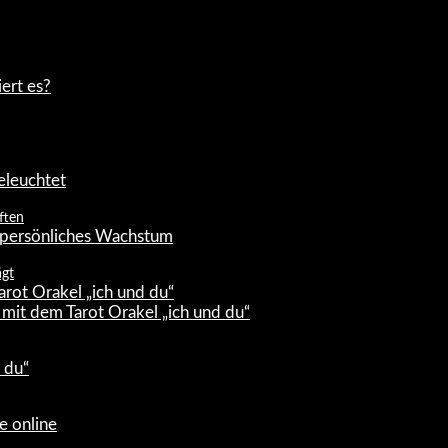
iert es?
eleuchtet
ften
d persönliches Wachstum
ägt
arot Orakel „ich und du“
mit dem Tarot Orakel „ich und du“
 du“
e online