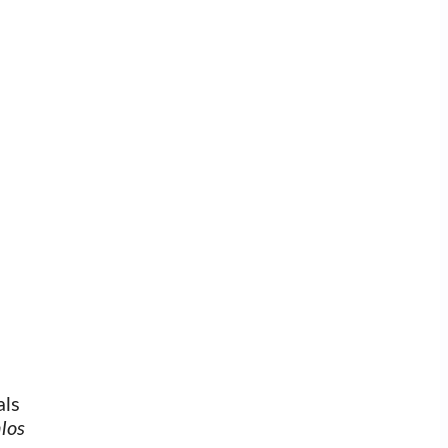
als
los