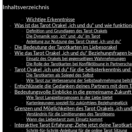
Inhaltsverzeichnis
Wichtige Erkenntnisse
Was ist das Tarot Orakel „ich und du“ und wie funktion
Definition und Grundlagen des Tarot Orakels
Die Dynamik von „ich“ und „du“ im Tarot
Anleitung zur Nutzung des Tarot Orakel „ich und du“
Die Bedeutung der Tarotkarten im Liebesorakel
Wie das Tarot Orakel „ich und du“ Beziehungsfragen b
Einsatz des Orakels bei gegenseitigen Wahrnehmungen
Die Rolle der Tarotkarten bei Konfliktlösung in Partnerscha
Tarot Orakel „ich und du“ für die Selbsterkenntnis un
Die Tarotkarten als Spiegel des Selbst
Wie Tarot zur Verbesserung der Selbstwahrnehmung beitr
Entschlüssele die Gedanken deines Partners mit dem T
Bedeutungsvolle Einblicke in die gemeinsame Zukunft 
Wie Tarot Langzeitprognosen in der Liebe bietet
Kartenlegungen speziell für zukünftiges Beziehungsglück
Grenzen und Möglichkeiten des Tarot Orakels „ich und
Verständnis für die Limitierungen des Tarotlesens
Wann das Liebestarot zum Einsatz kommt
Interaktive Tarot Erfahrung: Ziehe jetzt deine Tarotkart
Schritt-für-Schritt-Anleitung für die online Tarot Sitzung