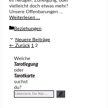
es Neugier, Zuneigung, oder
vielleicht doch etwas mehr?
Unsere Offenbarungen …
Weiterlesen …
Kategorien
Beziehungen
Neuere Beiträge
Seite
Seite
←
Zurück
1
2
Welche
Tarotlegung
oder
Tarotkarte
suchst
du?
🔎